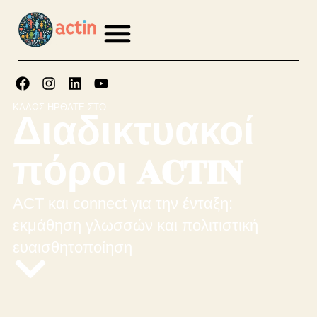
ΚΑΛΩΣ ΗΡΘΑΤΕ ΣΤΟ
Διαδικτυακοί
πόροι ACTIN
ACT και connect για την ένταξη:
εκμάθηση γλωσσών και πολιτιστική
ευαισθητοποίηση