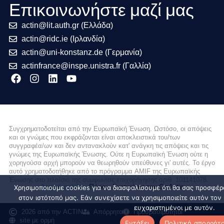
Επικοινωνήστε μαζί μας
actin@lit.auth.gr (Ελλάδα)
actin@ridc.ie (Ιρλανδία)
actin@uni-konstanz.de (Γερμανία)
actinfrance@inspe.unistra.fr (Γαλλία)
Συγχρηματοδοτείται από την Ευρωπαϊκή Ένωση. Ωστόσο, οι απόψεις
και οι γνώμες που εκφράζονται είναι αποκλειστικά του/των
συγγραφέα/ων και δεν αντανακλούν κατ' ανάγκη τις απόψεις και τις
γνώμες της Ευρωπαϊκής Ένωσης. Ούτε η Ευρωπαϊκή Ένωση ούτε η
χορηγούσα αρχή μπορούν να θεωρηθούν υπεύθυνες γι' αυτές. Το έργο
αυτό χρηματοδοτήθηκε από το πρόγραμμα AMIF της Ευρωπαϊκής
Ένωσης στο πλαίσιο της συμφωνίας επιχορήγησης αριθ. 101141078.
Αρχική σελίδα
Πόροι
Σχετικά με την OnActin
Χρησιμοποιούμε cookies για να διασφαλίσουμε ότι θα σας προσφέρ
στον ιστότοπό μας. Εάν συνεχίσετε να χρησιμοποιείτε αυτόν τον 
ευχαριστημένοι με αυτόν.
2026 από την ACTIN
Απόρρητο
Προσβασιμότητα
site με ορμή
Εντάξει
Πολιτική απορρήτ