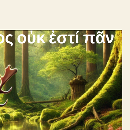
ος οὐκ ἐστί πᾶν