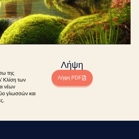
Λήψη
έσω της
Λήψη PDF
’ Κλίση των
αι νέων
 δύο γλωσσών και
ς.