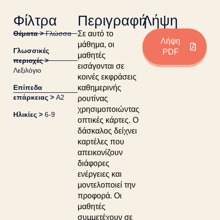
Φίλτρα
Περιγραφή
Λήψη
Θέματα >
Γλώσσα
Σε αυτό το
Λήψη
μάθημα, οι
Γλωσσικές
PDF
μαθητές
περιοχές >
εισάγονται σε
Λεξιλόγιο
κοινές εκφράσεις
Επίπεδα
καθημερινής
επάρκειας >
A2
ρουτίνας
χρησιμοποιώντας
Ηλικίες >
6-9
οπτικές κάρτες. Ο
δάσκαλος δείχνει
καρτέλες που
απεικονίζουν
διάφορες
ενέργειες και
μοντελοποιεί την
προφορά. Οι
μαθητές
συμμετέχουν σε