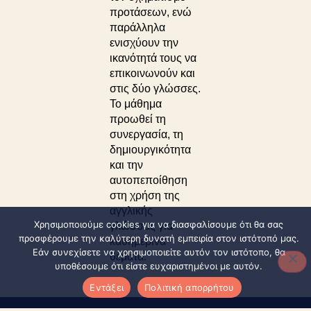
προτάσεων, ενώ
παράλληλα
ενισχύουν την
ικανότητά τους να
επικοινωνούν και
στις δύο γλώσσες.
Το μάθημα
προωθεί τη
συνεργασία, τη
δημιουργικότητα
και την
αυτοπεποίθηση
στη χρήση της
αγγλικής
Χρησιμοποιούμε cookies για να διασφαλίσουμε ότι θα σας
γλώσσας για
προσφέρουμε την καλύτερη δυνατή εμπειρία στον ιστότοπό μας.
καθημερινά
Εάν συνεχίσετε να χρησιμοποιείτε αυτόν τον ιστότοπο, θα
θέματα.
υποθέσουμε ότι είστε ευχαριστημένοι με αυτόν.
Εντάξει
Πολιτική απορρήτου