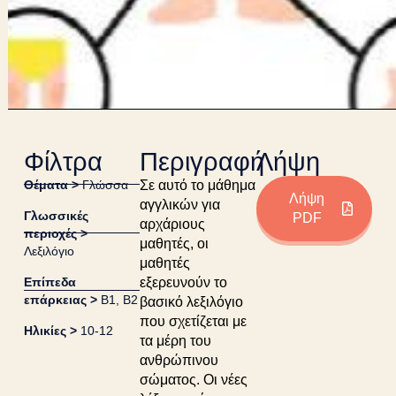
Φίλτρα
Περιγραφή
Λήψη
Θέματα >
Γλώσσα
Σε αυτό το μάθημα
Λήψη
αγγλικών για
Γλωσσικές
PDF
αρχάριους
περιοχές >
μαθητές, οι
Λεξιλόγιο
μαθητές
Επίπεδα
εξερευνούν το
επάρκειας >
B1
,
B2
βασικό λεξιλόγιο
που σχετίζεται με
Ηλικίες >
10-12
τα μέρη του
ανθρώπινου
σώματος. Οι νέες