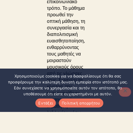
επικοινωνιακό
τρόπο. Το μάθημα
προωθεί την
οπτική μάθηση, τη
συνεργασία και τη
διαπολιτισμική
ευαισθητοποίηση,
ενθαρρύνοντας
τους μαθητές να
μοιραστούν
μουσικούς όρους
από τις γλώσσες
Χρησιμοποιούμε cookies για να διασφαλίσουμε ότι θα σας
τους. Ενισχύει τα
προσφέρουμε την καλύτερη δυνατή εμπειρία στον ιστότοπό μας.
κίνητρα, την
Εάν συνεχίσετε να χρησιμοποιείτε αυτόν τον ιστότοπο, θα
αυτοπεποίθηση
υποθέσουμε ότι είστε ευχαριστημένοι με αυτόν.
και την αυτόνομη
Εντάξει
Πολιτική απορρήτου
εκμάθηση
λεξιλογίου μέσω
της ουσιαστικής
και παιγνιώδους
αλληλεπίδρασης.