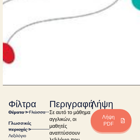
Φίλτρα
Περιγραφή
Λήψη
Θέματα >
Γλώσσα
Σε αυτό το μάθημα
Λήψη
αγγλικών, οι
Γλωσσικές
PDF
μαθητές
περιοχές >
αναπτύσσουν
Λεξιλόγιο
λεξιλόγιο που