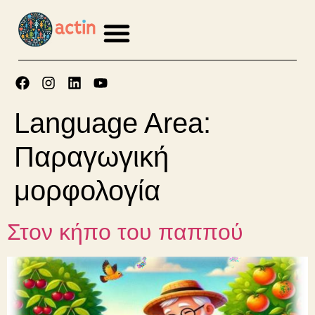
περιεχόμενο
Αρχική σελίδα
Σχετικά με την ACTIN
Language Area:
Παραγωγική
μορφολογία
Στον κήπο του παππού