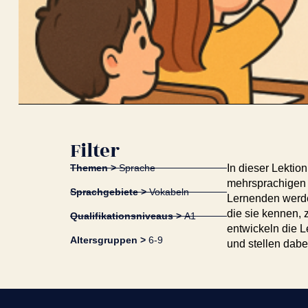
Filter
Themen >
Sprache
In dieser Lektio
mehrsprachigen A
Sprachgebiete >
Vokabeln
Lernenden werde
die sie kennen, 
Qualifikationsniveaus >
A1
entwickeln die 
Altersgruppen >
6-9
und stellen dab