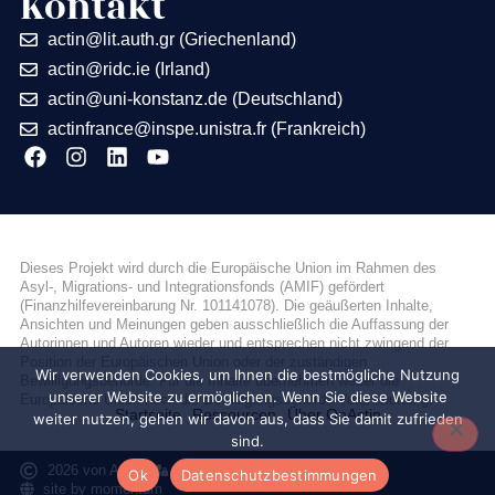
Kontakt
actin@lit.auth.gr (Griechenland)
actin@ridc.ie (Irland)
actin@uni-konstanz.de (Deutschland)
actinfrance@inspe.unistra.fr (Frankreich)
Dieses Projekt wird durch die Europäische Union im Rahmen des
Asyl-, Migrations- und Integrationsfonds (AMIF) gefördert
(Finanzhilfevereinbarung Nr. 101141078). Die geäußerten Inhalte,
Ansichten und Meinungen geben ausschließlich die Auffassung der
Autorinnen und Autoren wieder und entsprechen nicht zwingend der
Position der Europäischen Union oder der zuständigen
Wir verwenden Cookies, um Ihnen die bestmögliche Nutzung
Bewilligungsbehörde. Für die Inhalte übernehmen weder die
unserer Website zu ermöglichen. Wenn Sie diese Website
Europäische Union noch die Bewilligungsbehörde Verantwortung.
Startseite
Ressourcen
Über OnActin
weiter nutzen, gehen wir davon aus, dass Sie damit zufrieden
sind.
2026 von ACTIN
Datenschutz
Erreichbarkeit
Ok
Datenschutzbestimmungen
site by momentum