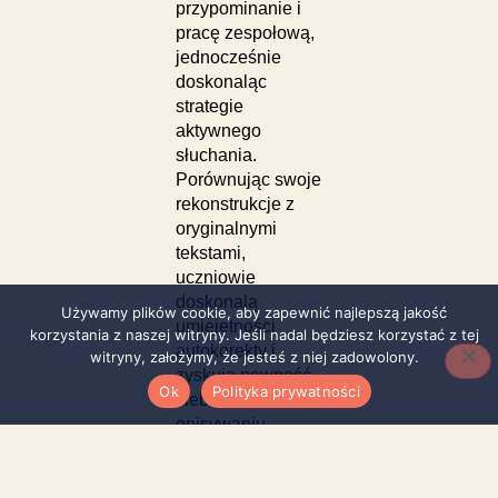
przypominanie i
pracę zespołową,
jednocześnie
doskonaląc
strategie
aktywnego
słuchania.
Porównując swoje
rekonstrukcje z
oryginalnymi
tekstami,
uczniowie
doskonalą
Używamy plików cookie, aby zapewnić najlepszą jakość
umiejętności
korzystania z naszej witryny. Jeśli nadal będziesz korzystać z tej
autokorekty i
witryny, założymy, że jesteś z niej zadowolony.
zyskują pewność
Ok
Polityka prywatności
siebie w
opisywaniu
bieżących i
przeszłych
czynności w