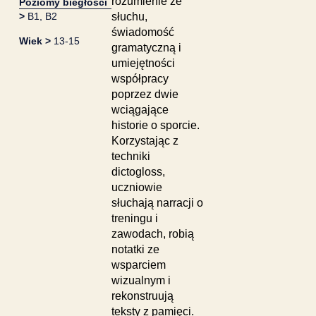
rozumienie ze
Poziomy biegłości
>
B1
,
B2
słuchu,
świadomość
Wiek >
13-15
gramatyczną i
umiejętności
współpracy
poprzez dwie
wciągające
historie o sporcie.
Korzystając z
techniki
dictogloss,
uczniowie
słuchają narracji o
treningu i
zawodach, robią
notatki ze
wsparciem
wizualnym i
rekonstruują
teksty z pamięci.