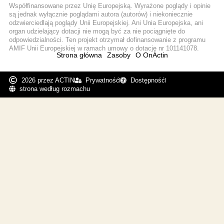
Współfinansowane przez Unię Europejską. Wyrażone poglądy i opinie
są jednak wyłącznie poglądami autora (autorów) i niekoniecznie
odzwierciedlają poglądy Unii Europejskiej. Ani Unia Europejska, ani
organ udzielający dotacji nie mogą być za nie pociągnięte do
odpowiedzialności. Ten projekt otrzymał dofinansowanie z programu
AMIF Unii Europejskiej w ramach umowy o dotację nr 101141078.
Strona główna
Zasoby
O OnActin
2026 przez ACTIN
Prywatność
Dostępność
strona według rozmachu