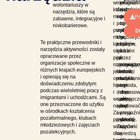
w
nieformal
program
wolontariuszy w
których
działań
wsparci
narzędzia, które są
miejscowi
edukacyjn
peer-
Po
zabawne, integracyjne i
i
pogrupow
to-
niskobarierowe.
przybysze
wokół
peer,
EL
PL
FR
D
mogą
kluczowyc
w
Te praktyczne przewodniki i
łączyć
tematów,
którym
narzędzia aktywności zostały
się
takich
lokalni
opracowane przez
poprzez
jak
i
organizacje społeczne w
rozmowę,
opowiada
migrując
różnych krajach europejskich
jedzenie,
historii,
młodzi
i opierają się na
opowiadani
muzyka,
ludzie
doświadczeniu zdobytym
historii
przyroda,
są
podczas wieloletniej pracy z
i
dobre
dopasow
imigrantami i uchodźcami. Są
wspólną
samopoczu
aby
one przeznaczone do użytku
naukę.
sport
budowa
w ośrodkach kształcenia
Zawiera
i
przyjaźni
pozaformalnego, klubach
przykłady,
jedzenie.
dzielić
młodzieżowych i zajęciach
wskazówki
Zajęcia
się
pozalekcyjnych.
dla
są
wiedzą