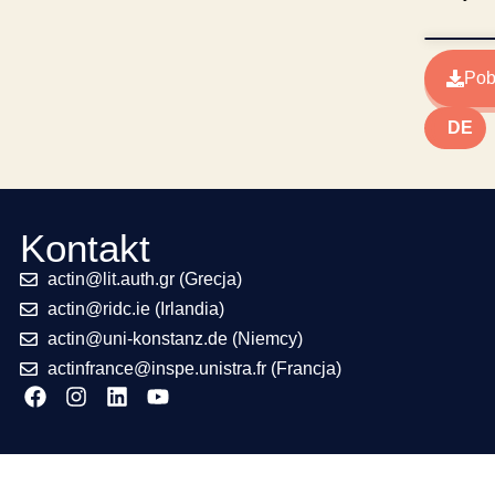
Pob
EL
PL
FR
DE
Kontakt
actin@lit.auth.gr (Grecja)
actin@ridc.ie (Irlandia)
actin@uni-konstanz.de (Niemcy)
actinfrance@inspe.unistra.fr (Francja)